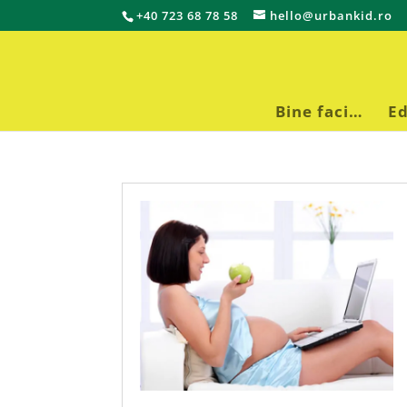
+40 723 68 78 58
hello@urbankid.ro
Bine faci…
Ed