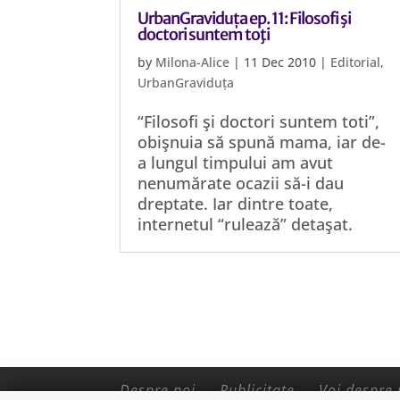
UrbanGraviduța ep. 11: Filosofi şi
doctori suntem toţi
by
Milona-Alice
|
11 Dec 2010
|
Editorial
,
UrbanGraviduța
“Filosofi şi doctori suntem toti”,
obişnuia să spună mama, iar de-
a lungul timpului am avut
nenumărate ocazii să-i dau
dreptate. Iar dintre toate,
internetul “rulează” detaşat.
Despre noi
Publicitate
Voi despre 